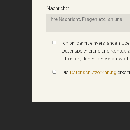
Pflichtfeld
Nachricht
*
Ich bin damit einverstanden, über die angegebenen 
Datenspeicherung und Kontaktau
Pflichten, denen der Verantwort
Die
Datenschutzerklärung
erkenn