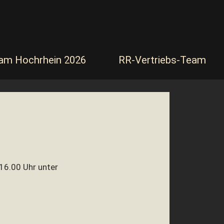
Navigation
Navigation
am Hochrhein 2026
RR-Vertriebs-Team
überspringen
überspringen
 16.00 Uhr unter